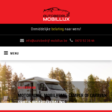
Wij kopen mobilhomes!
Gratis taxatie!
info@autobedrijf-mobillux.be
0470 92 36 44
MENU
WIJ KOPEN UW
AUTO OPKOPER GEZOCHT?
MOTORHOME, MOBILHOME, CAMPER OF CARAVAN
GRATIS WAARDEBEPALING
WIJ KOPEN ELK VOERTUIG IN AAN HOGE PRIJS