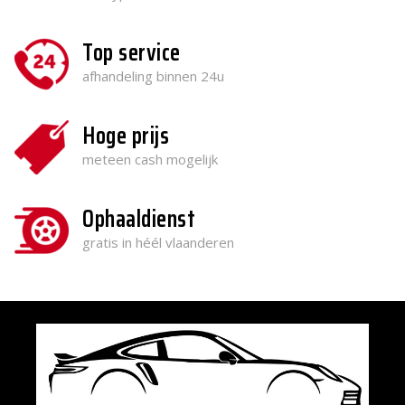
Top service
afhandeling binnen 24u
Hoge prijs
meteen cash mogelijk
Ophaaldienst
gratis in héél vlaanderen