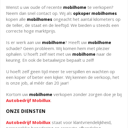
Wenst u uw oude of recente
te verkopen?
mobilhome
Neem dan snel contact op. Wij als
opkoper mobilhomes
kopen alle
ongeacht het aantal kilometers op
mobilhomes
de teller, de staat en de leeftijd. We bieden u steeds een
correcte hoge marktprijs.
Is er werk aan uw
? Heeft uw
mobilhome
mobilhome
schade? Geen probleem. Wij komen hem met plezier
ophalen. U hoeft zelf niet met uw
naar de
mobilhome
keuring. En ook de betaalwijze bepaalt u zelf!
U hoeft zelf geen tijd meer te verspillen en wachten op
een koper of beter een kijker. Wij kennen de verkoop, het
is onze job, al méér dan 20 jaar!
Kortom uw
verkopen zonder zorgen doe je bij
mobilhome
Autobedrijf Mobillux
.
ONZE DIENSTEN
Autobedrijf Mobillux
staat voor klantvriendelijkheid,
persoonlijke benadering en correcte afhandeling.