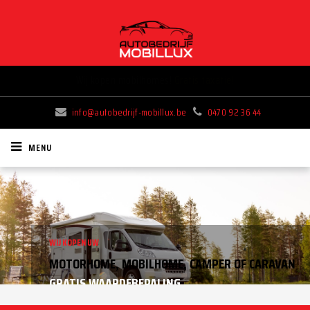
Wij kopen mobilhomes!
Gratis taxatie!
info@autobedrijf-mobillux.be
0470 92 36 44
MENU
WIJ KOPEN UW
AUTO OPKOPER GEZOCHT?
MOTORHOME, MOBILHOME, CAMPER OF CARAVAN
GRATIS WAARDEBEPALING
WIJ KOPEN ELK VOERTUIG IN AAN HOGE PRIJS