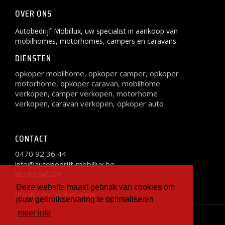
OVER ONS
Autobedrijf-Mobillux, uw specialist in aankoop van
mobilhomes, motorhomes, campers en caravans.
DIENSTEN
opkoper mobilhome
opkoper camper
opkoper
,
,
motorhome
opkoper caravan
mobilhome
,
,
verkopen
camper verkopen
motorhome
,
,
verkopen
caravan verkopen
opkoper auto
,
,
CONTACT
0470 92 36 44
info@autobedrijf-mobillux.be
BE1003.845.278
Deze website maakt gebruik van cookies om
privacy en cookiebeleid
jouw gebruikservaring te optimaliseren
meer info